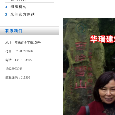
组织机构
米兰官方网站
联系我们
地址：邛崃市金宝街150号
传真：028-88747669
电话：13518133955
15928923048
邮政编码：611530