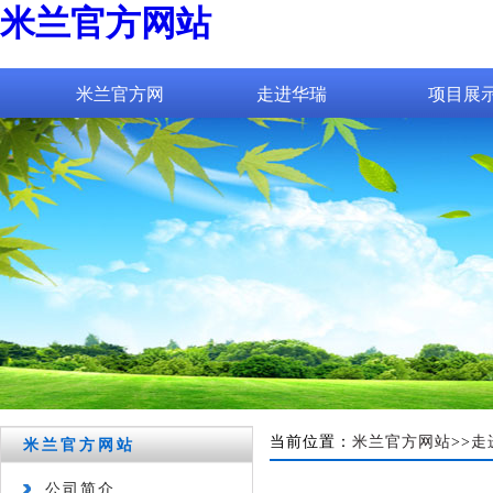
米兰官方网站
米兰官方网
走进华瑞
项目展
站_米兰(中
国)
当前位置：
米兰官方网站
>>
走
米兰官方网站
公司简介