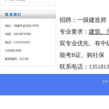
联系我们
招聘：一级建造师
地址：邛崃市金宝街150号
专业要求：
建筑、
传真：028-88747669
双专业优先、有中
电话：13518133955
15928923048
能考B证、购社保
邮政编码：611530
联系电话：1351813
关于