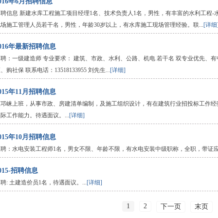
016年6月招聘信息
招聘信息 新建水库工程施工项目经理1名、技术负责人1名，男性，有丰富的水利工程-
场施工管理人员若干名，男性，年龄30岁以上，有水库施工现场管理经验。联...
[详细
2016年最新招聘信息
招聘：一级建造师 专业要求： 建筑、市政、水利、公路、机电 若干名 双专业优先、
、购社保 联系电话：13518133955 刘先生...
[详细]
015年11月招聘信息
在邛崃上班，从事市政、房建清单编制，及施工组织设计，有在建筑行业招投标工作经
际工作能力。待遇面议。...
[详细]
015年10月招聘信息
急聘：水电安装工程师1名，男女不限、年龄不限，有水电安装中级职称，全职，带证应聘
015-招聘信息
聘: 土建造价员1名，待遇面议。...
[详细]
1
2
下一页
末页